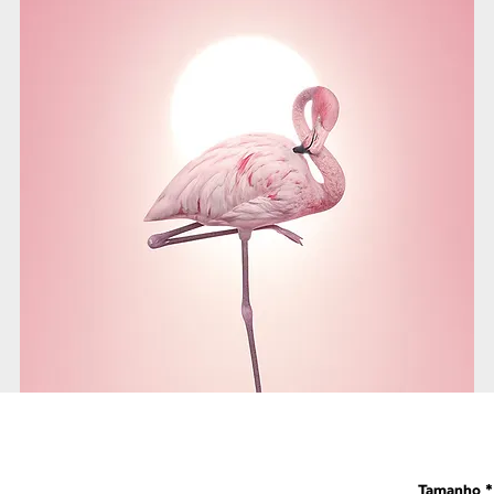
Tamanho
*