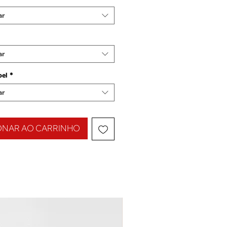
ar
ar
pel
*
ar
ONAR AO CARRINHO