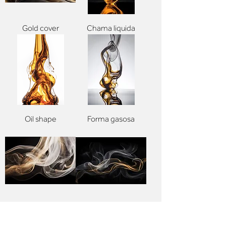
Gold cover
Chama liquida
Oil shape
Forma gasosa
Smoke raw
Smoke art 2