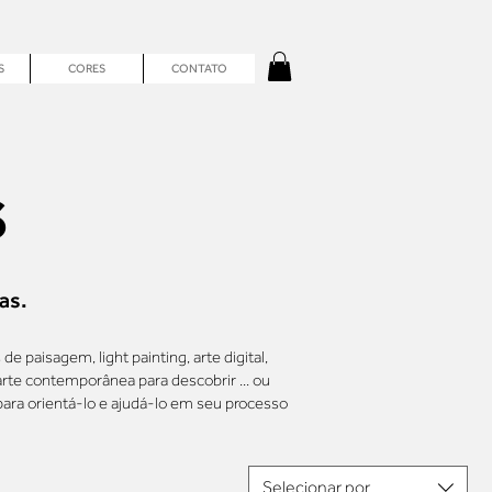
S
CORES
CONTATO
S
as.
de paisagem, light painting, arte digital,
 arte contemporânea para descobrir ... ou
para orientá-lo e ajudá-lo em seu processo
Selecionar por