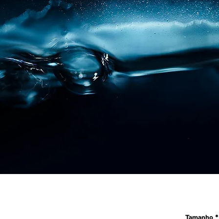
Tamanho
*