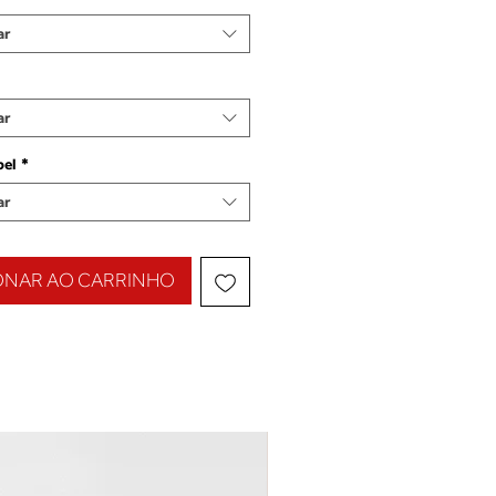
ar
ar
pel
*
ar
ONAR AO CARRINHO