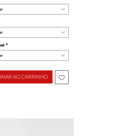
ar
ar
pel
*
ar
ONAR AO CARRINHO