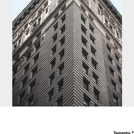
Tamanho
*