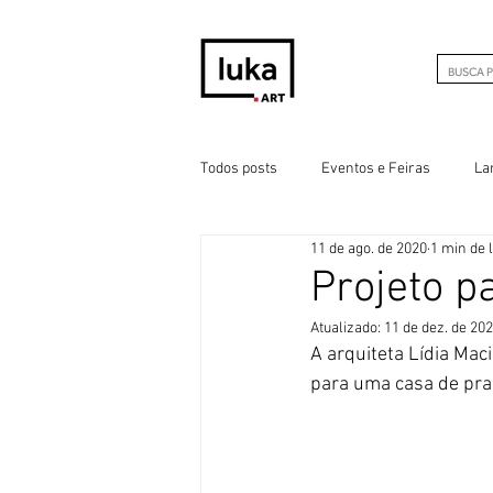
Todos posts
Eventos e Feiras
La
11 de ago. de 2020
1 min de l
Projeto p
Atualizado:
11 de dez. de 20
A arquiteta Lídia Mac
para uma casa de prai