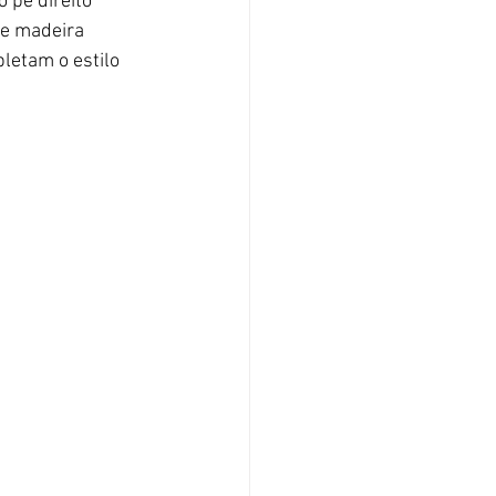
 pé direito 
 e madeira 
letam o estilo 