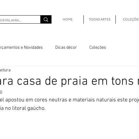
HOME
TODAS ARTES
COLEÇÕE
nçamentos e Novidades
Dicas décor
Coleções
eitura
ara casa de praia em tons
20
iel apostou em cores neutras e materiais naturais este proj
a no litoral gaúcho.