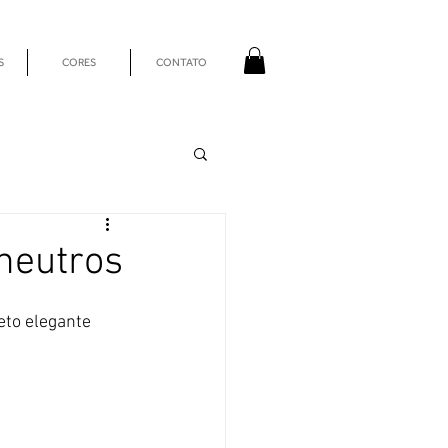
S
CORES
CONTATO
 neutros
eto elegante 