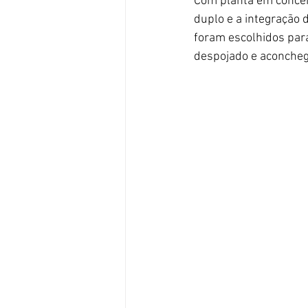
Com planta em conceito
duplo e a integração 
foram escolhidos para
despojado e aconcheg