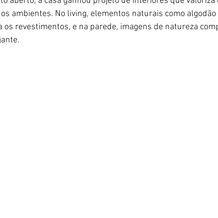
 aberto, a casa ganhou projeto de interiores que valoriza o
dos ambientes. No living, elementos naturais como algodão
 os revestimentos, e na parede, imagens de natureza comp
ante. 