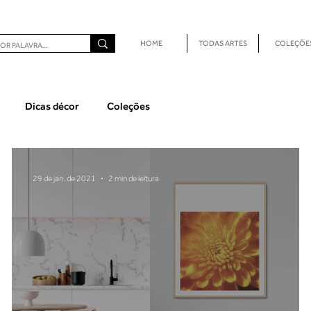
HOME
TODAS ARTES
COLEÇÕE
Dicas décor
Coleções
29 de jan. de 2021
2 min de leitura