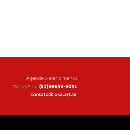
Agende o atendimento
(51) 99652-2091
WhatsApp:
contato@luka.art.br