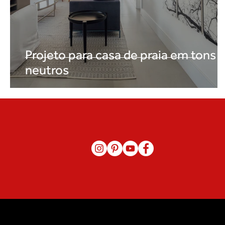
Projeto para casa de praia em tons
neutros