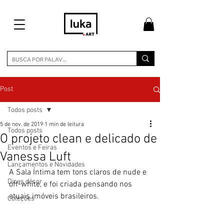
Post
Todos posts
5 de nov. de 2019
1 min de leitura
Todos posts
O projeto clean e delicado de
Eventos e Feiras
Vanessa Luft
Lançamentos e Novidades
A Sala Íntima tem tons claros de nude e 
Dicas décor
off-white, e foi criada pensando nos 
atuais imóveis brasileiros.
Coleções