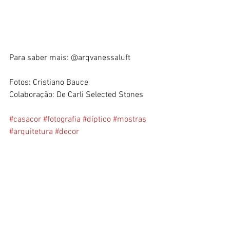
Para saber mais: @arqvanessaluft
Fotos: Cristiano Bauce
Colaboração: De Carli Selected Stones
#casacor
#fotografia
#díptico
#mostras
#arquitetura
#decor
Eventos e Feiras
Dicas décor