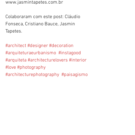
www.jasmintapetes.com.br
Colaboraram com este post: Cláudio 
Fonseca, Cristiano Bauce, Jasmin 
Tapetes.
#architect
#designer
#decoration
#arquiteturaeurbanismo
#instagood
#arquiteta
#architecturelovers
#interior
#love
#photography
#architecturephotography
#paisagismo
#apartamento
#moveis
#arq
#house
#obras
#inspira
#travel
#cozinha
#decoracaodeinteriores
#homedesign
#foto
#photo
#photography
#fotografia
#photooftheday
#instagram
#like
#love
#photographer
#instagood
#art
#picoftheday
#fotografie
#pic
#picture
#fotos
#beautiful
#fotograf