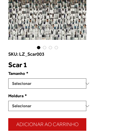
SKU: LZ_Scar003
Scar 1
Tamanho
*
Moldura
*
ADICIONAR AO CARRINHO