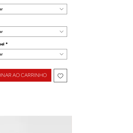
ar
ar
pel
*
ar
ONAR AO CARRINHO