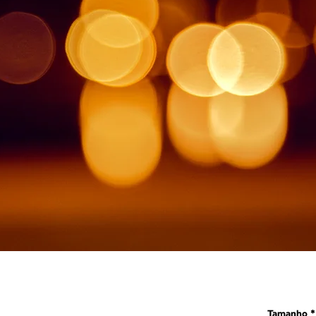
Tamanho
*