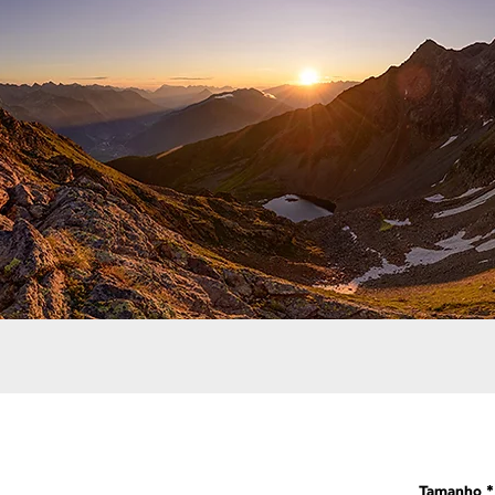
Tamanho
*