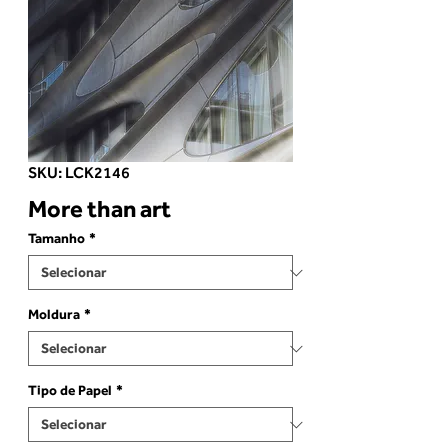
SKU: LCK2146
More than art
Tamanho
*
Moldura
*
Tipo de Papel
*