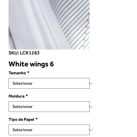
SKU: LCK1283
White wings 6
Tamanho
*
Moldura
*
Tipo de Papel
*