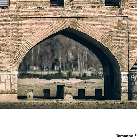
Tamanho
*