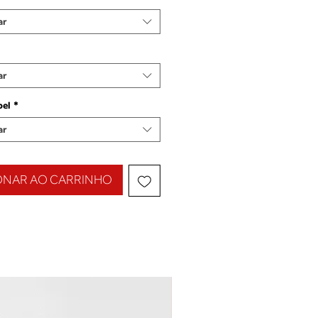
ar
ar
pel
*
ar
ONAR AO CARRINHO