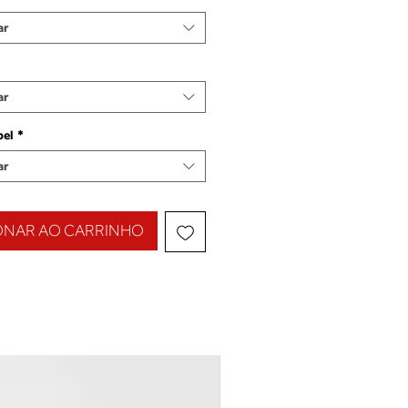
ar
ar
pel
*
ar
ONAR AO CARRINHO