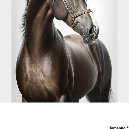
Tamanho
*