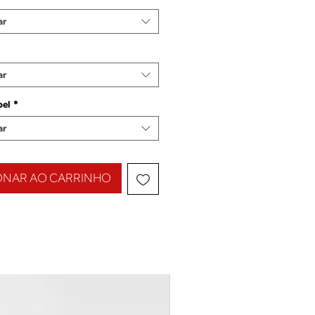
ar
ar
pel
*
ar
ONAR AO CARRINHO