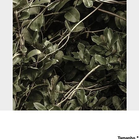
Tamanho
*