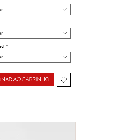
ar
ar
pel
*
ar
ONAR AO CARRINHO