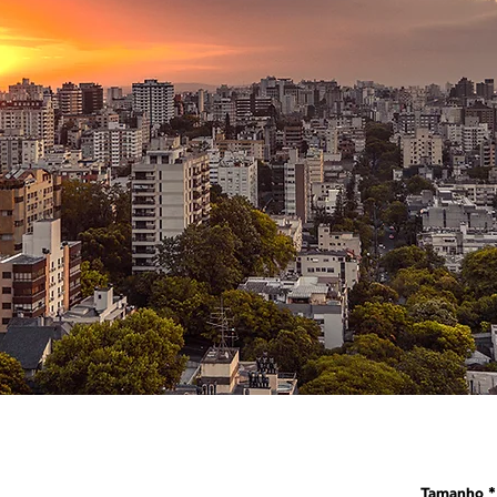
Tamanho
*