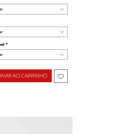
ar
ar
pel
*
ar
ONAR AO CARRINHO