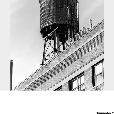
Tamanho
*