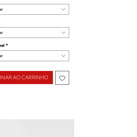
ar
ar
pel
*
ar
ONAR AO CARRINHO