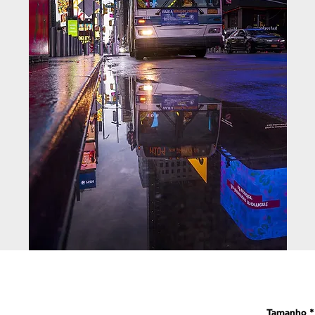
Tamanho
*