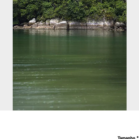
Tamanho
*