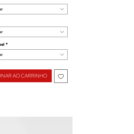
ar
ar
pel
*
ar
ONAR AO CARRINHO