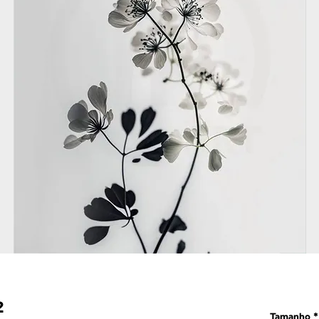
2
Tamanho
*