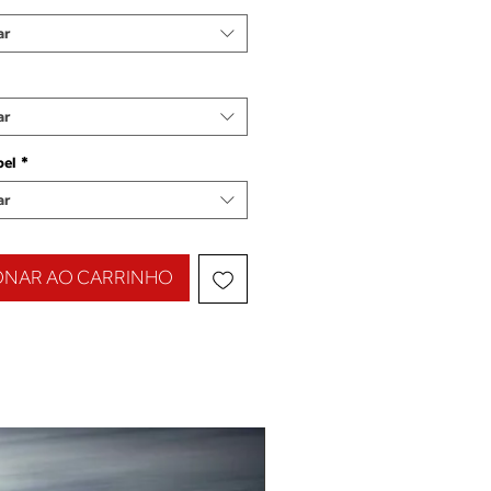
ar
ar
pel
*
ar
ONAR AO CARRINHO