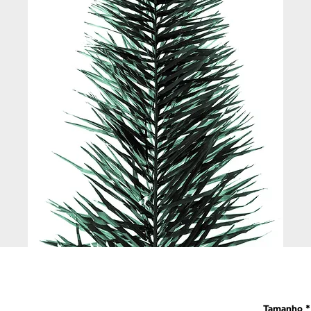
Tamanho
*