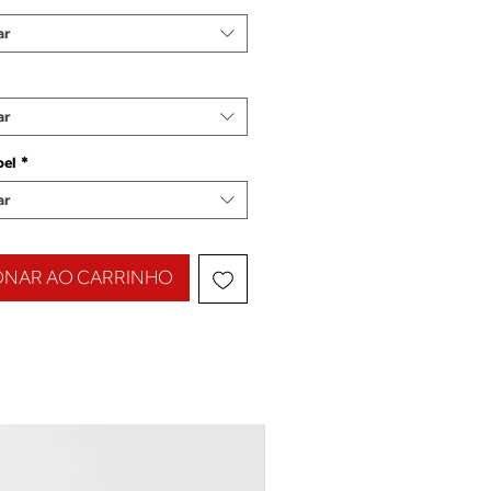
ar
ar
pel
*
ar
ONAR AO CARRINHO