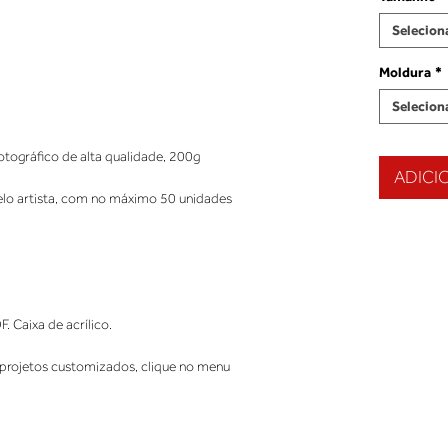
Selecion
Moldura
*
Selecion
tográfico de alta qualidade, 200g
ADICI
elo artista, com no máximo 50 unidades
Caixa de acrílico.
projetos customizados, clique no menu