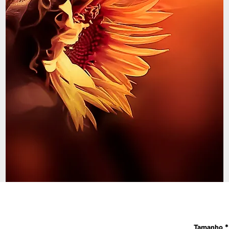
Tamanho
*