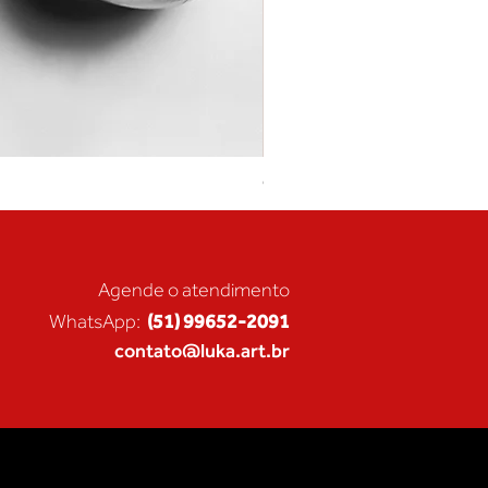
Coração de Artista
Agende o atendimento
(51) 99652-2091
WhatsApp:
contato@luka.art.br