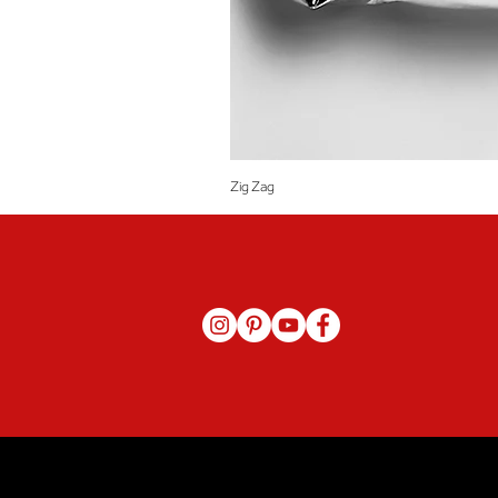
Zig Zag