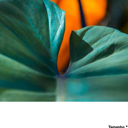
Tamanho
*