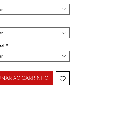
ar
ar
pel
*
ar
ONAR AO CARRINHO