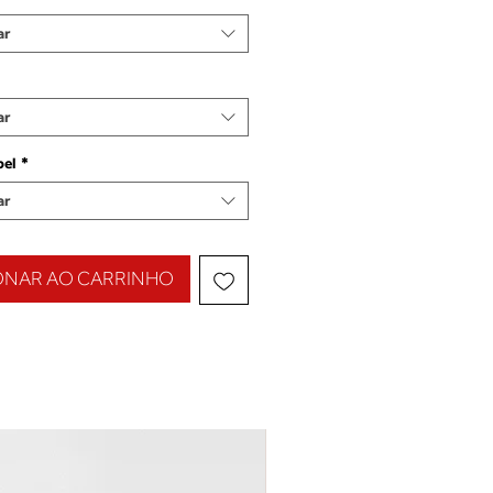
ar
ar
pel
*
ar
ONAR AO CARRINHO