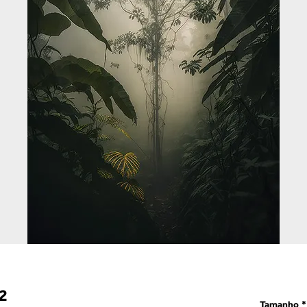
2
Tamanho
*