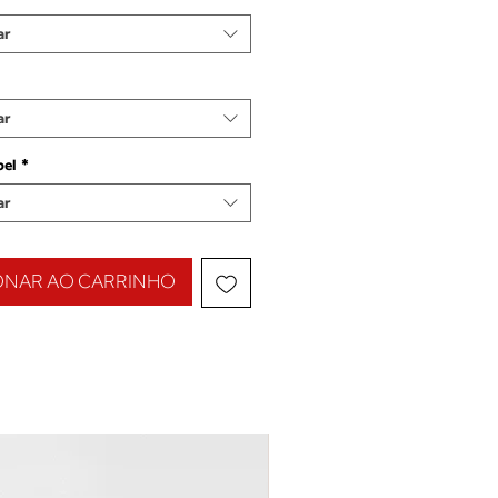
ar
ar
pel
*
ar
ONAR AO CARRINHO