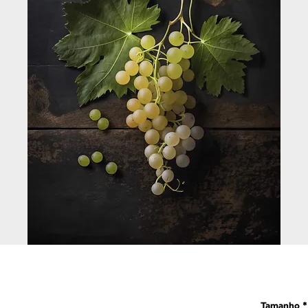
Tamanho
*