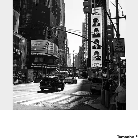
Tamanho
*