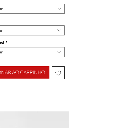
ar
ar
pel
*
ar
ONAR AO CARRINHO