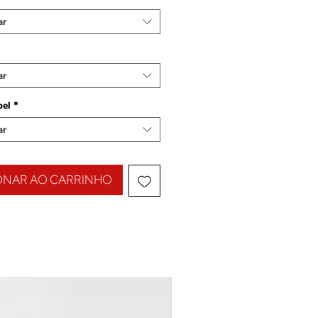
ar
ar
pel
*
ar
ONAR AO CARRINHO