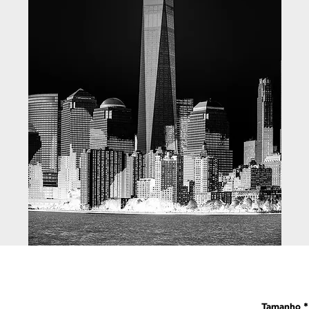
Tamanho
*