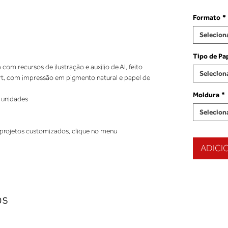
Formato
*
Selecion
Tipo de Pa
 com recursos de ilustração e auxilio de AI, feito
Selecion
rt, com impressão em pigmento natural e papel de
Moldura
*
 unidades
Selecion
projetos customizados, clique no menu
ADICI
os