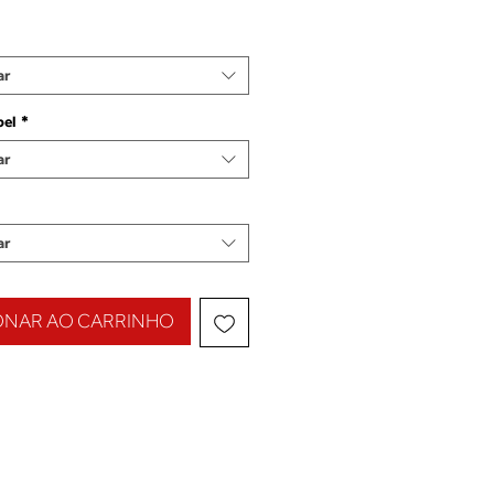
ar
pel
*
ar
ar
ONAR AO CARRINHO