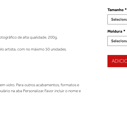
Tamanho
*
Selecion
Moldura
*
tográfico de alta qualidade, 200g.
Selecion
elo artista, com no máximo 50 unidades.
ADICI
m vidro. Para outros acabamentos, formatos e
mulário na aba Personalizar. Favor incluir o nome e