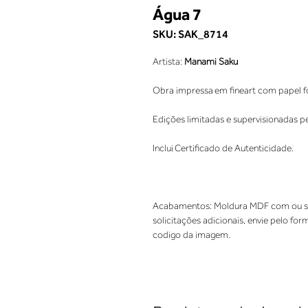
Água 7
SKU: SAK_8714
Artista:
Manami Saku
Obra impressa em fineart com papel fo
Edições limitadas e supervisionadas p
Inclui Certificado de Autenticidade.
Acabamentos: Moldura MDF com ou se
solicitações adicionais, envie pelo for
codigo da imagem.