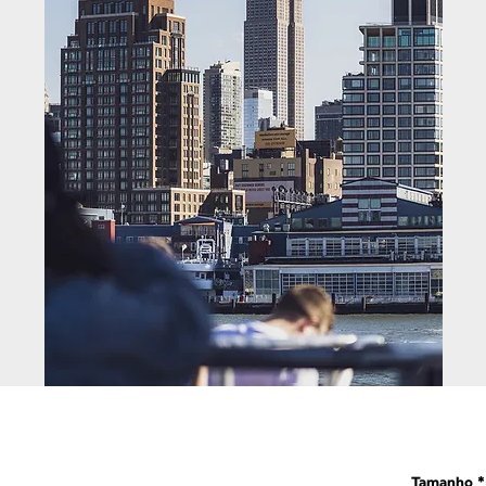
Tamanho
*