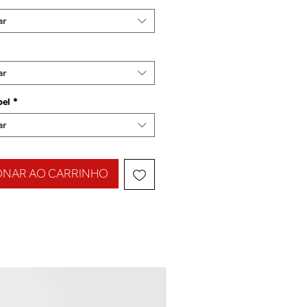
ar
ar
pel
*
ar
ONAR AO CARRINHO