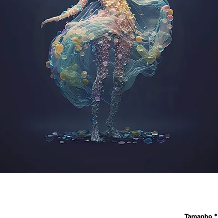
Tamanho
*