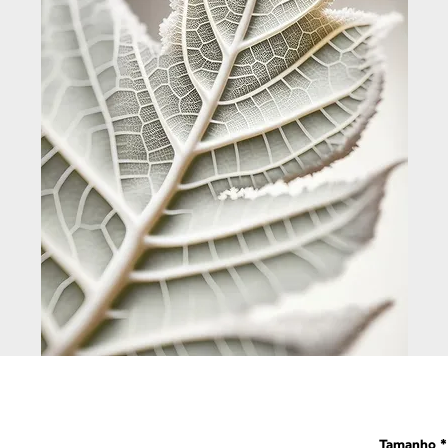
Tamanho
*