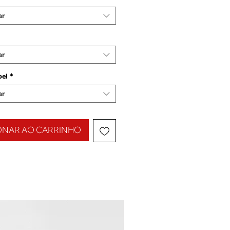
ar
ar
pel
*
ar
ONAR AO CARRINHO