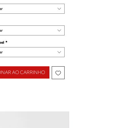
ar
ar
pel
*
ar
ONAR AO CARRINHO