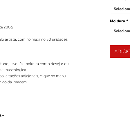
Selecion
Moldura
*
te 200g.
Selecion
elo artista, com no máximo 50 unidades.
ADICI
tubo) e você emoldura como desejar ou
de museológica.
licitações adicionais, clique no menu 
odigo da imagem.
os