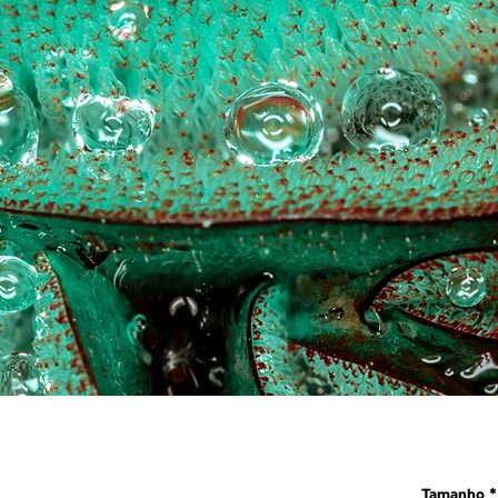
Tamanho
*