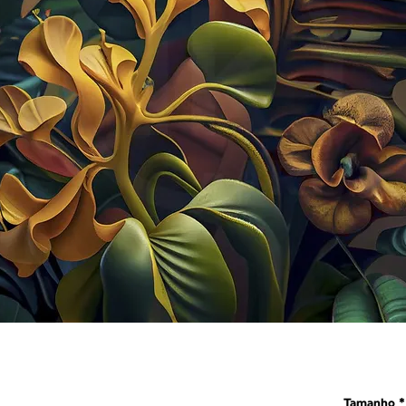
Tamanho
*