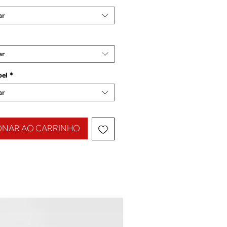
ar
ar
pel
*
ar
ONAR AO CARRINHO