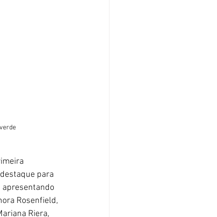
averde
imeira 
m destaque para 
, apresentando 
nora Rosenfield, 
ariana Riera, 