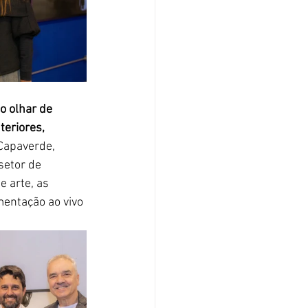
o olhar de 
eriores, 
 Capaverde, 
setor de 
 arte, as 
mentação ao vivo 