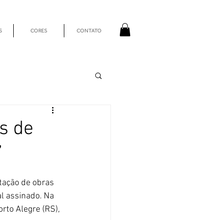
S
CORES
CONTATO
s de
”
tação de obras 
l assinado. Na 
rto Alegre (RS), 