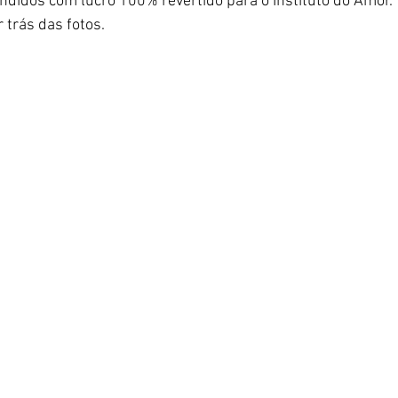
didos com lucro 100% revertido para o Instituto do Amor.
 trás das fotos.