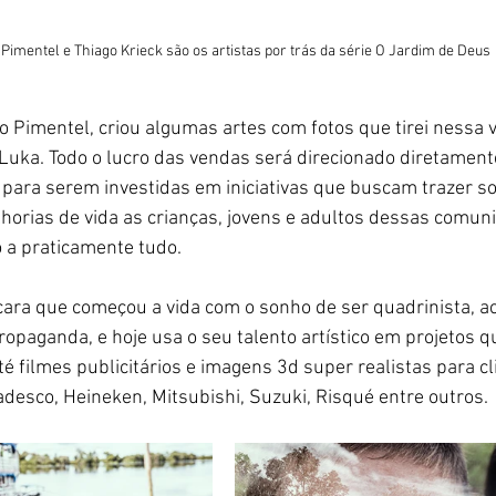
Pimentel e Thiago Krieck são os artistas por trás da série O Jardim de Deus
o Pimentel, criou algumas artes com fotos que tirei nessa 
Luka. Todo o lucro das vendas será direcionado diretament
, para serem investidas em iniciativas que buscam trazer so
lhorias de vida as crianças, jovens e adultos dessas comun
 a praticamente tudo.
ara que começou a vida com o sonho de ser quadrinista, a
opaganda, e hoje usa o seu talento artístico em projetos q
té filmes publicitários e imagens 3d super realistas para c
radesco, Heineken, Mitsubishi, Suzuki, Risqué entre outros.