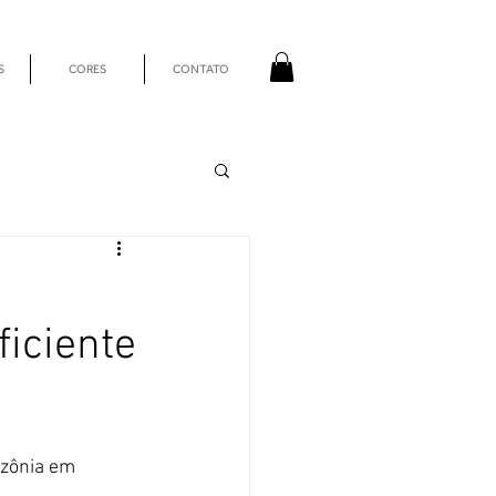
S
CORES
CONTATO
iciente
azônia em 