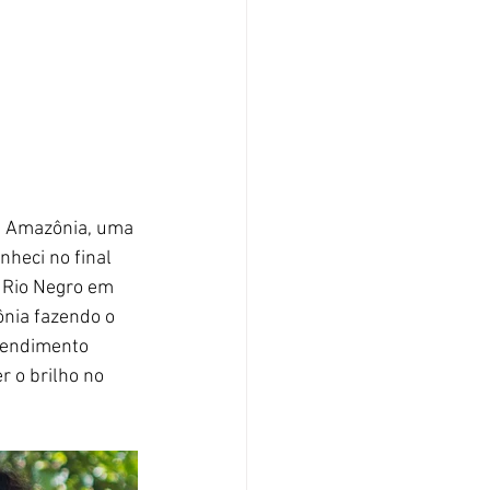
a Amazônia, uma 
nheci no final 
 Rio Negro em 
nia fazendo o 
tendimento 
 o brilho no 