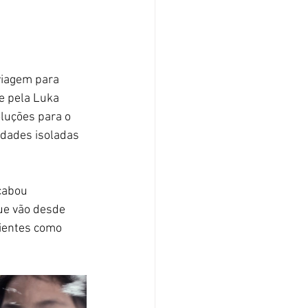
viagem para 
e pela Luka 
luções para o 
idades isoladas 
cabou 
ue vão desde 
lientes como 