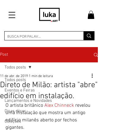
Post
Todos posts
11 de abr. de 2019
1 min de leitura
Todos posts
Direto de Milão: artista "abre"
Eventos e Feiras
edifício em instalação.
Lançamentos e Novidades
O artista britânico 
Alex Chinneck
 revelou 
Dicas décor
uma instalação que mostra um antigo 
edifício milanês aberto por fechos 
Coleções
gigantes.