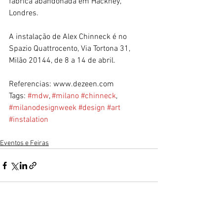
fábrica abandonada em Hackney, 
Londres.
A instalação de Alex Chinneck é no 
Spazio Quattrocento, Via Tortona 31, 
Milão 20144, de 8 a 14 de abril.
Referencias: www.dezeen.com
Tags: 
#mdw
, 
#milano
#chinneck
, 
#milanodesignweek
#design
#art
#instalation
Eventos e Feiras